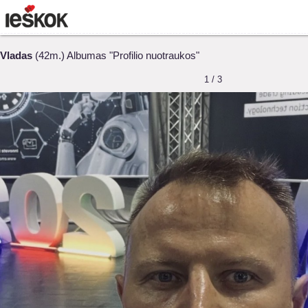
Vladas
(42m.) Albumas "Profilio nuotraukos"
1 / 3