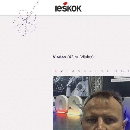
Vladas
(42 m. Vilnius)
1
2
3
4
5
6
7
8
9
10
11
12
1