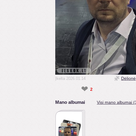
Dėlionė
Įkelta 2026.01.14
❤
2
Mano albumai
Visi mano albumai (