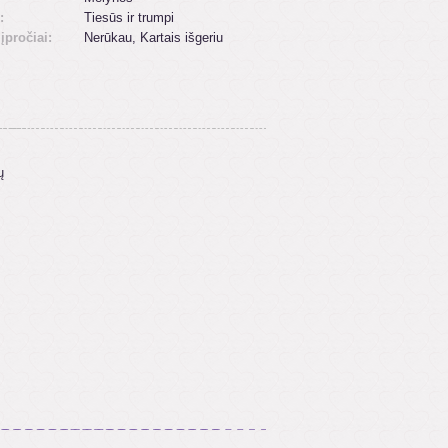
:
Tiesūs ir trumpi
 įpročiai:
Nerūkau, Kartais išgeriu
ų