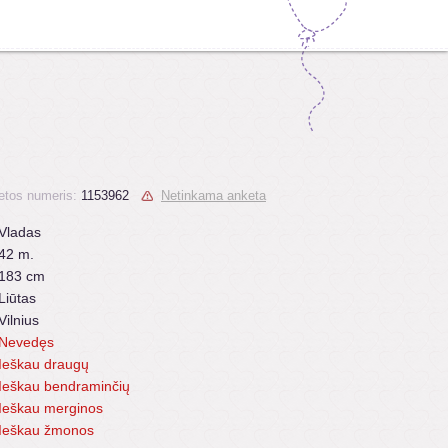
etos numeris:
1153962
Netinkama anketa
Vladas
42 m.
183 cm
Liūtas
Vilnius
Nevedęs
Ieškau draugų
Ieškau bendraminčių
Ieškau merginos
Ieškau žmonos