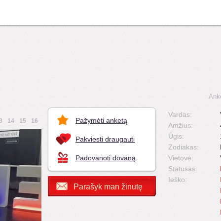
Ank
Vardas:
Pažymėti anketą
3
14
15
16
Amžius:
Ūgis:
Pakviesti draugauti
Zodiakas:
Padovanoti dovaną
Vietovė:
Statusas:
Ieško:
Parašyk man žinutę