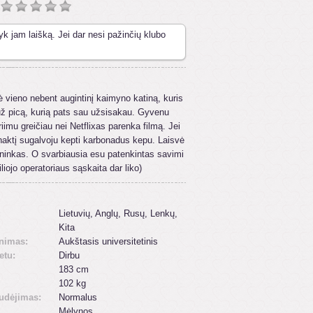
yk jam laišką. Jei dar nesi pažinčių klubo
vieno nebent augintinį kaimyno katiną, kuris
už picą, kurią pats sau užsisakau. Gyvenu
iimu greičiau nei Netflixas parenka filmą. Jei
i naktį sugalvoju kepti karbonadus kepu. Laisvė
ininkas. O svarbiausia esu patenkintas savimi
liojo operatoriaus sąskaita dar liko)
:
Lietuvių, Anglų, Rusų, Lenkų,
Kita
inimas:
Aukštasis universitetinis
etu:
Dirbu
183 cm
102 kg
udėjimas:
Normalus
Mėlynos