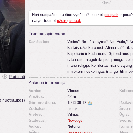
Klasė:
Nori susipažinti su šiuo vyriškiu? Tuomet
prisijunk
ir paraš
narys, tuomet
užsiregistruok
.
Trumpai apie mane
Dar šis tas:
Vedęs? Ne. Išsiskyręs? Ne. Vaikų? Nė 
kartais užsuka paėst. Alimentai? Tik 
kaip noriu ir kada noriu. Sprendimus pr
ryte noriu miegoti iki pietų miegu. Je
mano religija, komfortas mano sąjung
ir niekam neskolingas (na, gal tik mobi
Padidinti
Anketos informacija
Vardas:
Vladas
Kalbos
Amžius:
42 m.
3 nuotraukos)
Gimimo diena:
1983.08.12
Išsilav
Zodiakas:
Liūtas
Šiuo m
Vietovė:
Vilnius
Ūgis:
Statusas:
Nevedęs
Svoris:
Vaikai:
Neturiu
Kūno s
Ieško:
Ieškau draugų
Akys: