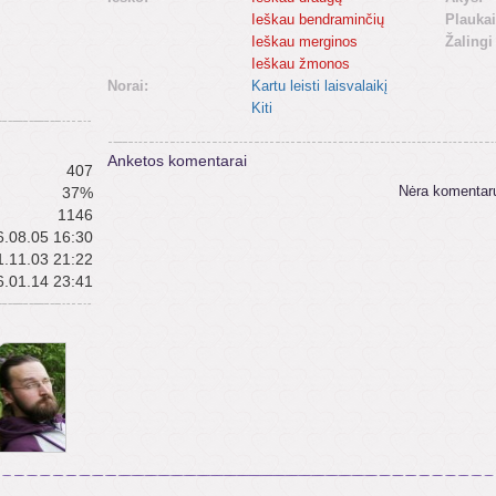
Ieškau bendraminčių
Plaukai
Ieškau merginos
Žalingi
Ieškau žmonos
Norai:
Kartu leisti laisvalaikį
Kiti
Anketos komentarai
407
Nėra komentar
37%
1146
.08.05 16:30
.11.03 21:22
.01.14 23:41